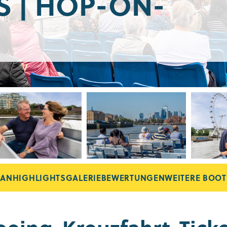
S | HOP-ON-
LAN
HIGHLIGHTS
GALERIE
BEWERTUNGEN
WEITERE BOO