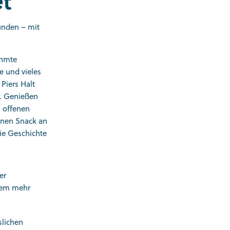
et
unden – mit
ühmte
e und vieles
Piers Halt
r. Genießen
 offenen
einen Snack an
die Geschichte
er
lem mehr
slichen