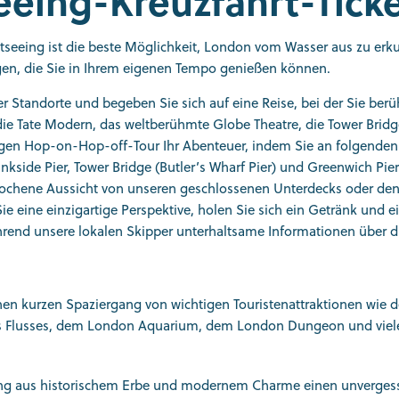
eeing-Kreuzfahrt-Tick
seeing ist die beste Möglichkeit, London vom Wasser aus zu erk
gen, die Sie in Ihrem eigenen Tempo genießen können.
 Standorte und begeben Sie sich auf eine Reise, bei der Sie ber
die Tate Modern, das weltberühmte Globe Theatre, die Tower Bridg
gen Hop-on-Hop-off-Tour Ihr Abenteuer, indem Sie an folgenden 
nkside Pier, Tower Bridge (Butler’s Wharf Pier) und Greenwich Pie
rochene Aussicht von unseren geschlossenen Unterdecks oder den
e eine einzigartige Perspektive, holen Sie sich ein Getränk und 
während unsere lokalen Skipper unterhaltsame Informationen über 
inen kurzen Spaziergang von wichtigen Touristenattraktionen wie d
es Flusses, dem London Aquarium, dem London Dungeon und vie
schung aus historischem Erbe und modernem Charme einen unverges