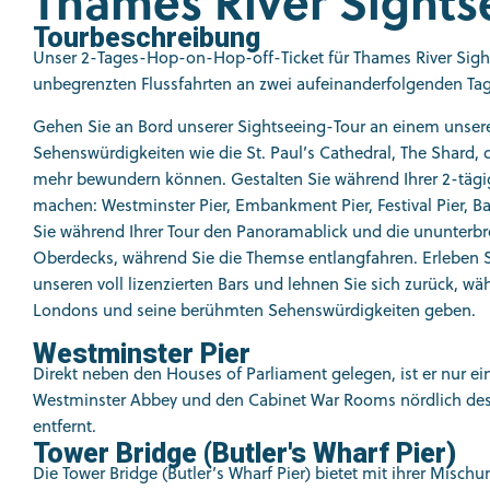
Thames River Sights
Tourbeschreibung
Unser 2-Tages-Hop-on-Hop-off-Ticket für Thames River Sight
unbegrenzten Flussfahrten an zwei aufeinanderfolgenden Ta
Gehen Sie an Bord unserer Sightseeing-Tour an einem unserer
Sehenswürdigkeiten wie die St. Paul’s Cathedral, The Shard, 
mehr bewundern können. Gestalten Sie während Ihrer 2-tägi
machen: Westminster Pier, Embankment Pier, Festival Pier, Ba
Sie während Ihrer Tour den Panoramablick und die ununterb
Oberdecks, während Sie die Themse entlangfahren. Erleben Si
unseren voll lizenzierten Bars und lehnen Sie sich zurück, 
Londons und seine berühmten Sehenswürdigkeiten geben.
Westminster Pier
Direkt neben den Houses of Parliament gelegen, ist er nur e
Westminster Abbey und den Cabinet War Rooms nördlich d
entfernt.
Tower Bridge (Butler's Wharf Pier)
Die Tower Bridge (Butler’s Wharf Pier) bietet mit ihrer Mi