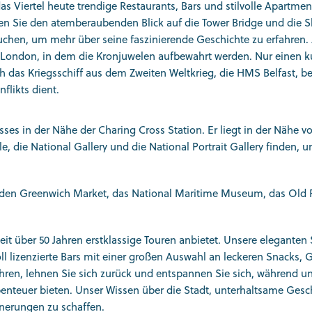
das Viertel heute trendige Restaurants, Bars und stilvolle Apartme
n Sie den atemberaubenden Blick auf die Tower Bridge und die Sk
uchen, um mehr über seine faszinierende Geschichte zu erfahren. 
f London, in dem die Kronjuwelen aufbewahrt werden.
Nur einen k
ch das
Kriegsschiff aus dem Zweiten Weltkrieg, die HMS Belfast, b
likts dient.
ses in der Nähe der Charing Cross Station. Er liegt in der Nähe 
, die National Gallery und die National Portrait Gallery finden, 
 den Greenwich Market, das National Maritime Museum, das Old 
it über 50 Jahren erstklassige Touren anbietet. Unsere eleganten 
l lizenzierte Bars mit einer großen Auswahl an leckeren Snacks,
ren, lehnen Sie sich zurück und entspannen Sie sich, während un
enteuer bieten. Unser Wissen über die Stadt, unterhaltsame Ges
nnerungen zu schaffen.