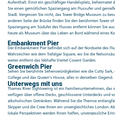
Aufenthalt. Einst ein geschäftiger Handelsplatz, beheimatet 
Sie einen gemütlichen Spaziergang am Flussufer und genieße
Stadt. Vergessen Sie nicht, das Tower Bridge Museum zu bes
anderen Seite der Brücke finden Sie den berühmten Tower o
Spaziergang am Südufer des Flusses entfernt können Sie au
heute als Museum über das Leben an Bord während eines Konf
Embankment Pier
Der Embankment Pier befindet sich auf der Nordseite des Flus
Wahrzeichen wie dem Trafalgar Square, wo Sie die Nelsonsäule
weiter entfernt das lebhafte Viertel Covent Garden.
Greenwich Pier
Sehen Sie berühmte Sehenswürdigkeiten wie die Cutty Sark,
College und das Queen’s House, alles in derselben Gegend.
Unterwegs mit uns
Thames River Sightseeing ist ein Familienunternehmen, das se
verfügen über offene Decks, geschlossene Unterdecks und vol
alkoholischen Getränken. Während Sie die Themse entlangfah
Skipper und die Crew Ihnen ein unvergleichliches London-Ab
lokale Perspektiven werden Ihnen helfen, unvergessliche Eri