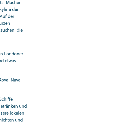
nts. Machen
yline der
Auf der
urzen
esuchen, die
von Londoner
und etwas
Royal Naval
Schiffe
 Getränken und
sere lokalen
chichten und