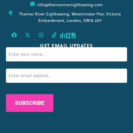
info@thamesriversightseeing.com
Thames River Sightseeing, Westminster Pier, Victoria
Embankment, London, SW1A 2JH
GET EMAIL UPDATES
Name
(erforderlich)
Email
(erforderlich)
CAPTCHA