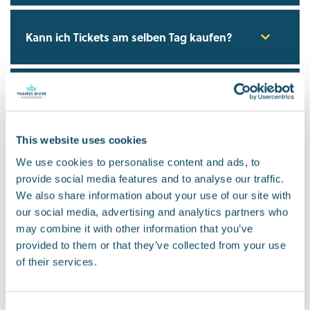
Kann ich Tickets am selben Tag kaufen?
Haben Sie Sonderangebote?
This website uses cookies
Wie viel kostet ein Sightseeing-
We use cookies to personalise content and ads, to
Kreuzfahrtticket?
provide social media features and to analyse our traffic.
We also share information about your use of our site with
Welche flexiblen oder mehrtägigen
our social media, advertising and analytics partners who
Ticketoptionen bieten Sie an?
may combine it with other information that you’ve
provided to them or that they’ve collected from your use
of their services.
Kann ich eine Oyster Card oder Travelcard
auf einer Thames River Sightseeing-
Kreuzfahrt verwenden?
Consent