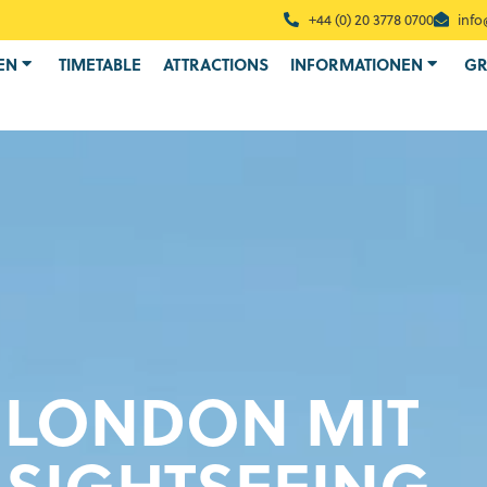
+44 (0) 20 3778 0700
info
EN
TIMETABLE
ATTRACTIONS
INFORMATIONEN
GR
 LONDON MIT
 SIGHTSEEING