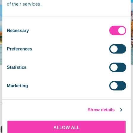
of their services.
Consent
Necessary
Selection
Preferences
Statistics
BIG BEN
Marketing
La Gran Campana del reloj en el extremo norte del Palacio de
Westminster en Londres, conocida por su presencia icónica y su
Show details
precisión desde 1859.
GALERÍA
ALLOW ALL