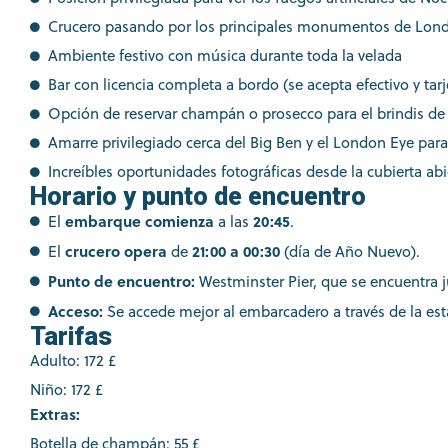
Crucero pasando por los principales monumentos de Lond
Ambiente festivo con música durante toda la velada
Bar con licencia completa a bordo (se acepta efectivo y tarj
Opción de reservar champán o prosecco para el brindis d
Amarre privilegiado cerca del Big Ben y el London Eye para 
Increíbles oportunidades fotográficas desde la cubierta abi
Horario y punto de encuentro
embarque comienza
20:45
El
a las
.
crucero opera
21:00 a 00:30
El
de
(día de Año Nuevo).
Punto de encuentro:
Westminster Pier, que se encuentra j
Acceso:
Se accede mejor al embarcadero a través de la es
Tarifas
Adulto: 172 £
Niño: 172 £
Extras:
Botella de champán: 55 £