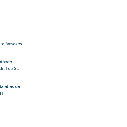
ente famosos
minado.
ral de St.
ta atrás de
ar