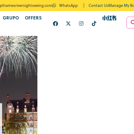
Contact Us
Manage My B
@thamesriversightseeing.com
WhatsApp
GRUPO
OFFERS