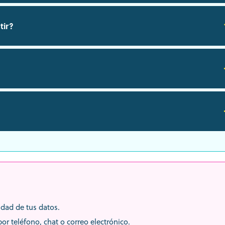
tir?
idad de tus datos.
or teléfono, chat o correo electrónico.