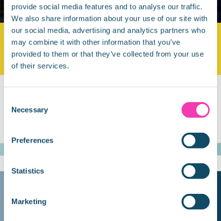
provide social media features and to analyse our traffic.
We also share information about your use of our site with
our social media, advertising and analytics partners who
THAMES RIVER SIGHTSEEING
may combine it with other information that you’ve
ITINÉRAIRES
provided to them or that they’ve collected from your use
of their services.
Consent
Necessary
Selection
Preferences
Statistics
À PROPOS DE
NOUS
Marketing
Thames River Sightseeing,
une entreprise familiale avec