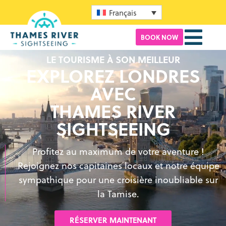
Français
BOOK NOW
LE TOURISME À SON MEILLEUR
EXPLOREZ LONDRES
AVEC
THAMES RIVER
SIGHTSEEING
Profitez au maximum de votre aventure !
Rejoignez nos capitaines locaux et notre équipe
sympathique pour une croisière inoubliable sur
la Tamise.
RÉSERVER MAINTENANT