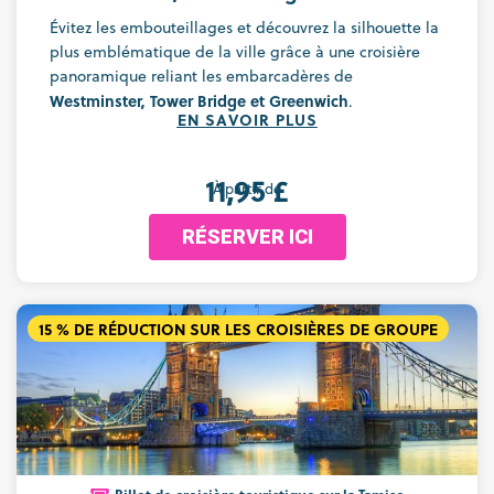
Évitez les embouteillages et découvrez la silhouette la
plus emblématique de la ville grâce à une croisière
panoramique reliant les embarcadères de
Westminster, Tower Bridge et Greenwich
.
EN SAVOIR PLUS
11,95 £
À partir de
RÉSERVER ICI
15 % DE RÉDUCTION SUR LES CROISIÈRES DE GROUPE