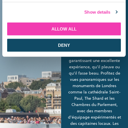
plus de 50 ans d’expérience,
propose des croisières
Show details
fluviales de Westminster à
Greenwich de qualité
supérieure. Nos élégants
ALLOW ALL
navires disposent de ponts
supérieurs à ciel ouvert, de
DENY
ponts inférieurs fermés et de
bars avec licence,
garantissant une excellente
expérience, qu’il pleuve ou
qu’il fasse beau. Profitez de
vues panoramiques sur les
monuments de Londres
comme la cathédrale Saint-
Paul, The Shard et les
Chambres du Parlement,
avec des membres
d’équipage expérimentés et
des capitaines locaux. Les