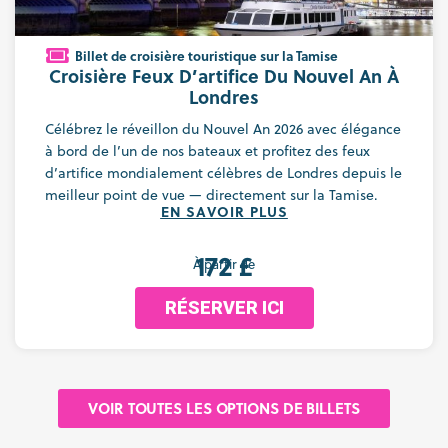
Billet de croisière touristique sur la Tamise
Croisière Feux D’artifice Du Nouvel An À
Londres
Célébrez le réveillon du Nouvel An 2026 avec élégance
à bord de l’un de nos bateaux et profitez des feux
d’artifice mondialement célèbres de Londres depuis le
meilleur point de vue — directement sur la Tamise.
EN SAVOIR PLUS
172 £
À partir de
RÉSERVER ICI
VOIR TOUTES LES OPTIONS DE BILLETS