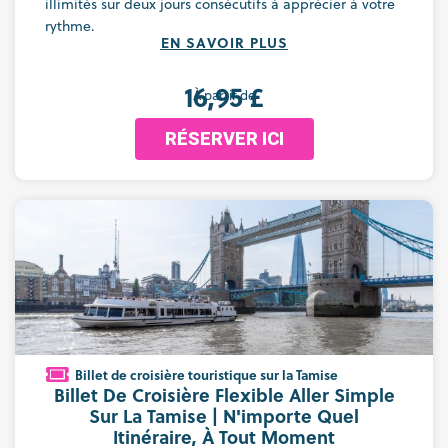
illimités sur deux jours consécutifs à apprécier à votre
rythme.
EN SAVOIR PLUS
16,95 £
À partir de
RÉSERVER ICI
Billet de croisière touristique sur la Tamise
Billet De Croisière Flexible Aller Simple
Sur La Tamise | N'importe Quel
Itinéraire, À Tout Moment