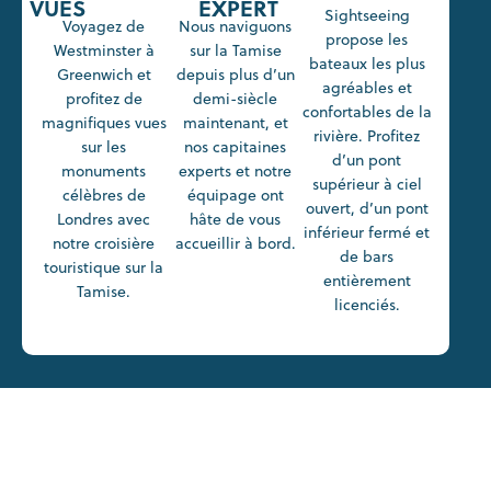
VUES
EXPERT
Sightseeing
Voyagez de
Nous naviguons
propose les
Westminster à
sur la Tamise
bateaux les plus
Greenwich et
depuis plus d’un
agréables et
profitez de
demi-siècle
confortables de la
magnifiques vues
maintenant, et
rivière. Profitez
sur les
nos capitaines
d’un pont
monuments
experts et notre
supérieur à ciel
célèbres de
équipage ont
ouvert, d’un pont
Londres avec
hâte de vous
inférieur fermé et
notre croisière
accueillir à bord.
de bars
touristique sur la
entièrement
Tamise.
licenciés.