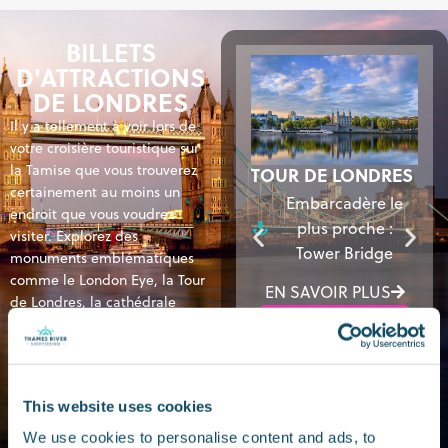
BILLETS
D'ATTRACTIONS
DE LONDRES
Il y a tellement à voir lors de
votre croisière touristique sur
la Tamise que vous trouverez
LONDON EYE
TOUR DE LONDRES
certainement au moins un
Embarcadère le
Embarcadère le
endroit que vous voudrez
plus proche :
plus proche :
visiter.
Explorez des
Westminster
Tower Bridge
monuments emblématiques
Pier
comme le London Eye, la Tour
EN SAVOIR PLUS
de Londres, la cathédrale
EN SAVOIR PLUS
Saint-Paul, le Cutty Sark et
RÉSERVER MAINTE
bien plus encore !
RÉSERVER MAINTENANT
VOIR TOUTES LES
INTENANT
ATTRACTIONS
This website uses cookies
We use cookies to personalise content and ads, to