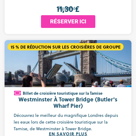
11,30 £
À partir de
RÉSERVER ICI
15 % DE RÉDUCTION SUR LES CROISIÈRES DE GROUPE
Billet de croisière touristique sur la Tamise
Westminster À Tower Bridge (Butler's
Wharf Pier)
Découvrez le meilleur du magnifique Londres depuis
les eaux lors de cette croisière touristique sur la
Tamise, de Westminster à Tower Bridge.
EN SAVOIR PLUS