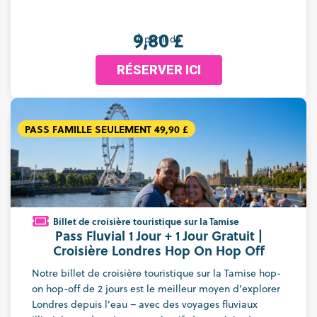
9,80 £
À partir de
RÉSERVER ICI
PASS FAMILLE SEULEMENT 49,90 £
Billet de croisière touristique sur la Tamise
Pass Fluvial 1 Jour + 1 Jour Gratuit |
Croisière Londres Hop On Hop Off
Notre billet de croisière touristique sur la Tamise hop-
on hop-off de 2 jours est le meilleur moyen d’explorer
Londres depuis l’eau – avec des voyages fluviaux