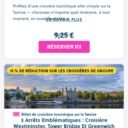
Profitez d’une croisière touristique aller simple sur la
Tamise — choisissez n’importe quel itinéraire, à tout
moment, en toute flexibilité.
EN SAVOIR PLUS
9,25 £
À partir de
RÉSERVER ICI
15 % DE RÉDUCTION SUR LES CROISIÈRES DE GROUPE
Billet de croisière touristique sur la Tamise
3 Arrêts Emblématiques : Croisière
Westminster, Tower Bridge Et Greenwich