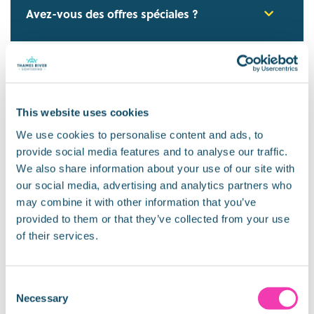
Avez-vous des offres spéciales ?
Combien coûte un billet de croisière
touristique ?
This website uses cookies
Quelles options de billets flexibles ou
We use cookies to personalise content and ads, to
multi-jours proposez-vous ?
provide social media features and to analyse our traffic.
We also share information about your use of our site with
our social media, advertising and analytics partners who
Puis-je utiliser une Oyster Card ou une
may combine it with other information that you’ve
Travelcard sur une croisière Thames River
provided to them or that they’ve collected from your use
Sightseeing ?
of their services.
Dois-je réserver une heure de départ
Consent
spécifique pour ma croisière ?
Necessary
Selection